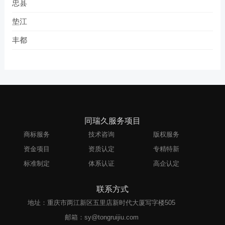
忠县
垫江
丰都
同瑞久服务项目
商标服务
技术咨询
版权服务
资金项目
资质认定
专精特新
标准制定
体系认证
高企认定
联系方式
地址：重庆市两江新区五里店新时代大厦写字楼505
邮箱：sy@tongruijiu.com