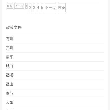
首页
上一页
1
2
3
4
5
下一页
末页
政策文件
万州
开州
梁平
城口
巫溪
巫山
奉节
云阳