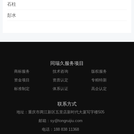
石柱
彭水
同瑞久服务项目
商标服务
技术咨询
版权服务
资金项目
资质认定
专精特新
标准制定
体系认证
高企认定
联系方式
地址：重庆市两江新区五里店新时代大厦写字楼505
邮箱：sy@tongruijiu.com
电话：
188 838 11368